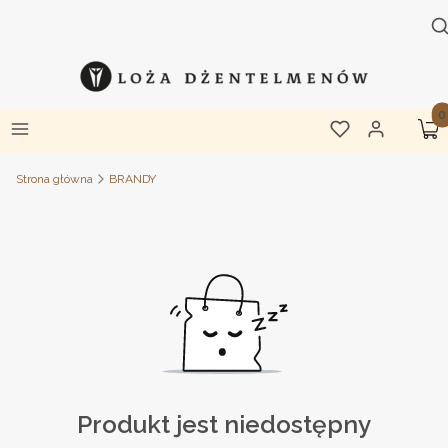
O
S
Pro
Menu
Ulubione
Zaloguj się
Ko
Strona główna
BRANDY
Produkt jest niedostępny